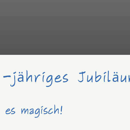
-jähriges Jubilä
 es magisch!