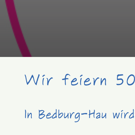
Wir feiern 50
In Bedburg-Hau wird