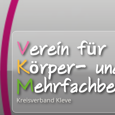
V
erein für
K
örper- un
M
ehrfachbe
Kreisverband Kleve