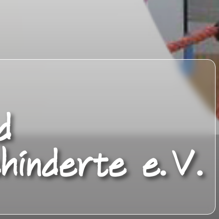
d
hinderte e.V.