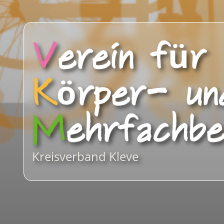
V
erein für
K
örper- un
M
ehrfachbe
Kreisverband Kleve