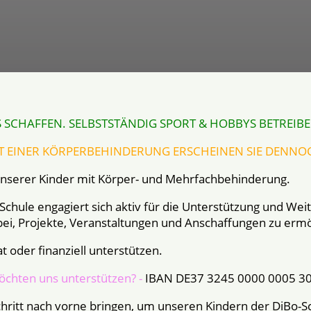
SCHAFFEN. SELBSTSTÄNDIG SPORT & HOBBYS BETREIBEN.
T EINER KÖRPERBEHINDERUNG ERSCHEINEN SIE DENN
 unserer Kinder mit Körper- und Mehrfachbehinderung.
Schule engagiert sich aktiv für die Unterstützung und We
u bei, Projekte, Veranstaltungen und Anschaffungen zu erm
t oder finanziell unterstützen.
öchten uns unterstützen? -
IBAN DE37 3245 0000 0005 3
chritt nach vorne bringen, um unseren Kindern der DiBo